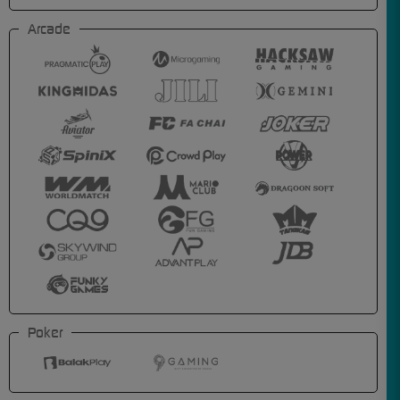
Arcade
Poker