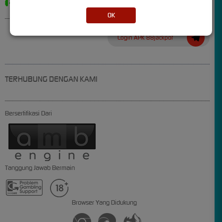
Servis Lainnya
OK
Login APK 88jackpot
TERHUBUNG DENGAN KAMI
Bersertifikasi Dari
Tanggung Jawab Bermain
Browser Yang Didukung