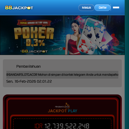
Masuk
Daftar
Pemberitahuan
 @BANDARSLOTGACOR Mohon di simpan di kontak telegram Anda untuk mendapatkan informasi te
Sen, 16-Feb-2026 02.01.22
JACKPOT
PLAY
IDR
12,739,522,248