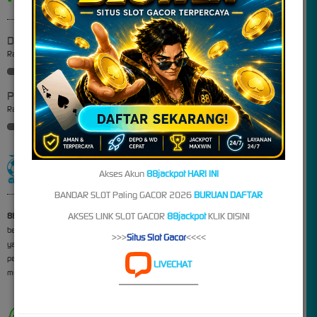
Keunggulan Pelayanan
3
DEPOSIT
Min
Rata-Rata Waktu
5
PENARIKAN
Min
Rata-Rata Waktu
PRODUK
Akses Akun
88jackpot HARI INI
Keunggulan Produk
BANDAR SLOT Paling GACOR 2026
BURUAN DAFTAR
AKSES LINK SLOT GACOR
88jackpot
KLIK DISINI
88jackpot
merupakan platform situs slot online yang menghadirkan pengalaman
bermain digital dengan akses yang cepat, sistem yang stabil, dan pilihan permainan
>>>
Situs Slot Gacor
<<<<
yang beragam. Dengan antarmuka yang user-friendly serta kompatibel di berbagai
perangkat,
88jackpot
menjadi brand yang banyak dicari pengguna yang ingin
LIVECHAT
menikmati platform slot online dengan pengalaman bermain yang nyaman.
----------------------------
BANTUAN & DUKUNGAN